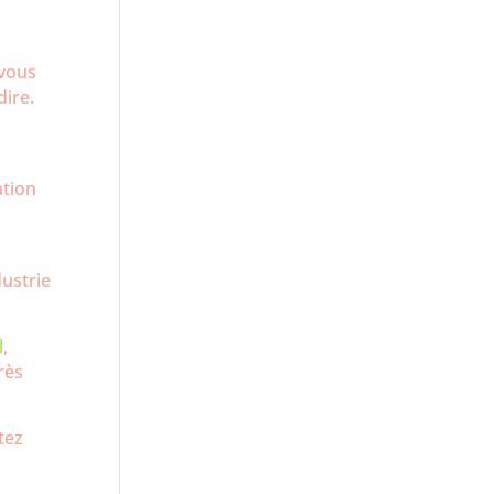
 vous
dire.
r
ation
dustrie
l
,
rès
tez