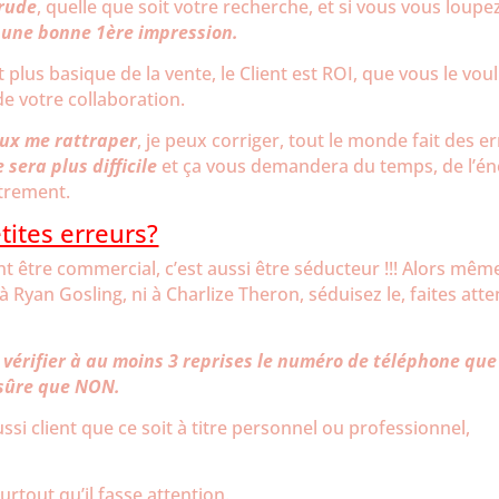
 rude
, quelle que soit votre recherche, et si vous vous loupe
 une bonne 1ère impression.
 plus basique de la vente, le Client est ROI, que vous le vou
 de votre collaboration.
eux me rattraper
, je peux corriger, tout le monde fait des e
 sera plus difficile
et ça vous demandera du temps, de l’én
utrement.
ites erreurs?
t être commercial, c’est aussi être séducteur !!! Alors même
à Ryan Gosling, ni à Charlize Theron, séduisez le, faites atte
as vérifier à au moins 3 reprises le numéro de téléphone que
 sûre que NON.
ssi client que ce soit à titre personnel ou professionnel,
surtout qu’il fasse attention.