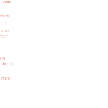
z,
vous
liez ou
rreurs.
ergie,
 si
ntion à
 votre