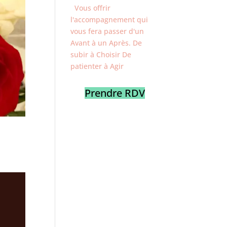
Vous offrir
l'accompagnement qui
vous fera passer d'un
Avant à un Après. De
subir à Choisir De
patienter à Agir
Prendre RDV