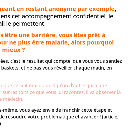
égeant en restant anonyme par exemple
,
iens cet accompagnement confidentiel, le
il le permettent.
s être une barrière, vous êtes prêt à
ur ne plus être malade, alors pourquoi
e mieux ?
ées, c’est le résultat qui compte, que vous vous sentiez
 baskets, et ne pas vous réveiller chaque matin, en
ch que ce soit moi ou quelqu’un d’autre qui a une
 sur les toits ce que vous lui racontez, il va observer la
e médecin.
s-même, vous ayez envie de franchir cette étape et
 de résoudre votre problématique et avancer !
(article,
)