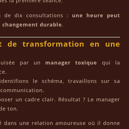
 dès la première séance.
n de dix consultations :
une heure peut
un changement durable
.
t de transformation en une
épuisée par un
manager toxique
qui la
ce.
dentifions le schéma, travaillons sur sa
 communication.
poser un cadre clair. Résultat ? Le manager
de ton.
mé dans une relation amoureuse où il donne