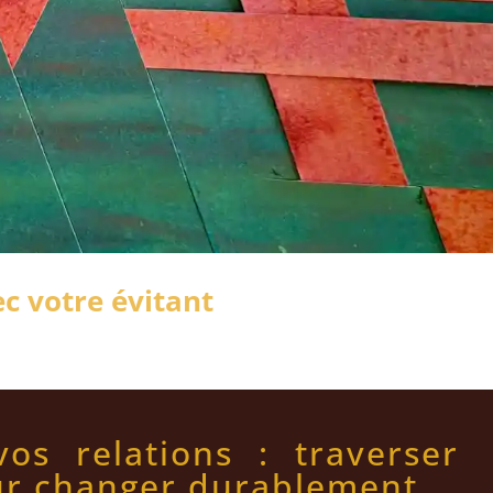
ec votre évitant
os relations : traverser
our changer durablement