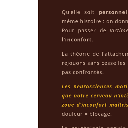
Qu’elle soit
personnel
même histoire : on donn
Pour passer de
victim
l’inconfort
.
La théorie de l’attach
rejouons sans cesse les
pas confrontés.
Les neurosciences moti
que notre cerveau n’in
zone d’inconfort maîtri
douleur = blocage.
La psychologie sociale