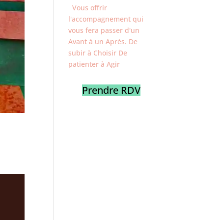
Vous offrir
l'accompagnement qui
vous fera passer d'un
Avant à un Après. De
subir à Choisir De
patienter à Agir
Prendre RDV