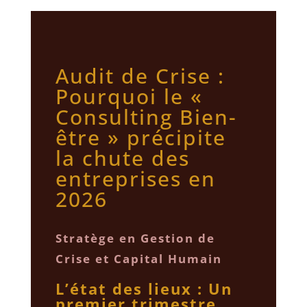
Audit de Crise :
Pourquoi le «
Consulting Bien-
être » précipite
la chute des
entreprises en
2026
Stratège en Gestion de
Crise et Capital Humain
L’état des lieux : Un
premier trimestre