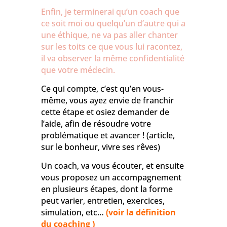
Enfin, je terminerai qu’un coach que
ce soit moi ou quelqu’un d’autre qui a
une éthique, ne va pas aller chanter
sur les toits ce que vous lui racontez,
il va observer la même confidentialité
que votre médecin.
Ce qui compte, c’est qu’en vous-
même, vous ayez envie de franchir
cette étape et osiez demander de
l’aide, afin de résoudre votre
problématique et avancer !
(article,
sur le bonheur, vivre ses rêves)
Un coach, va vous écouter, et ensuite
vous proposez un accompagnement
en plusieurs étapes, dont la forme
peut varier, entretien, exercices,
simulation, etc…
(voir la définition
du coaching )