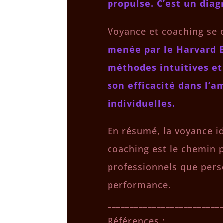
propulse. C’est un diagn
Voyance et coaching se
menée par le Harvard B
méthodes intuitives et
son efficacité dans l’
individuelles.
En résumé, la voyance ide
coaching est le chemin p
professionnels que pers
performance.
_________________________
Références :