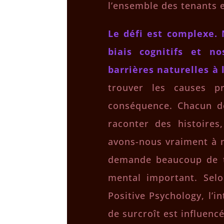
l’ensemble des tenants e
Le défi est complexe. 
biais cognitifs et n
barrières naturelles à 
trouver les causes p
conséquence. Chacun d
raconter des histoires
avons-nous vraiment à n
demande beaucoup de t
mental important. Sel
Positive Psychology, l’
de surcroît est influencé