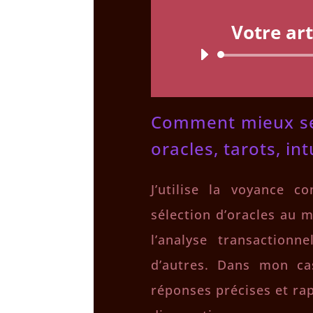
Votre art
Comment mieux se
oracles, tarots, int
J’utilise la voyance 
sélection d’oracles au m
l’analyse transactionn
d’autres. Dans mon cas
réponses précises et rap