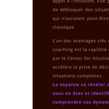
appel à l’intuition. Elle
de débloquer des situat
qui n’auraient peut-êt
classique.
L’un des avantages clés
coaching est la rapidité
par le Center for Intuiti
accélère la prise de déc
situations complexes .
La voyance va révéler 
vous en êtes et identif
comprendre vos dynamiq