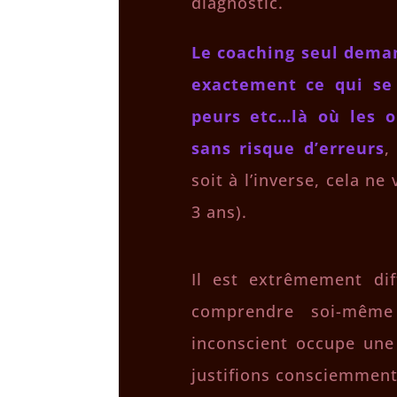
diagnostic.
Le coaching seul dema
exactement ce qui se 
peurs etc…là où les o
sans risque d’erreurs
,
soit à l’inverse, cela ne
3 ans).
Il est extrêmement dif
comprendre soi-même 
inconscient occupe une
justifions consciemmen