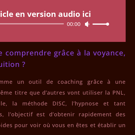
icle en version audio ici
Lecteur
00:00
Utilisez
audio
les
flèches
haut/bas
 comprendre grâce à la voyance,
pour
augmenter
uition ?
ou
diminuer
le
comme un outil de coaching grâce à une
volume.
ême titre que d’autres vont utiliser la PNL,
elle, la méthode DISC, l’hypnose et tant
, l’objectif est d’obtenir rapidement des
ides pour voir où vous en êtes et établir un