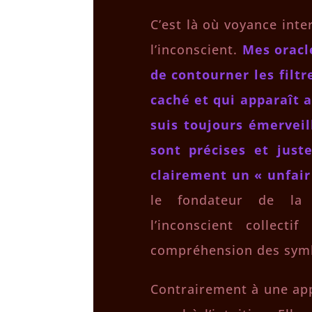
C’est là où voyance int
l’inconscient.
Mes oracl
de contourner les filt
caché et qui apparaît 
suis toujours émerveil
sont précises et just
clairement un « unfair
le fondateur de la p
l’inconscient collect
compréhension des symb
Contrairement à une app