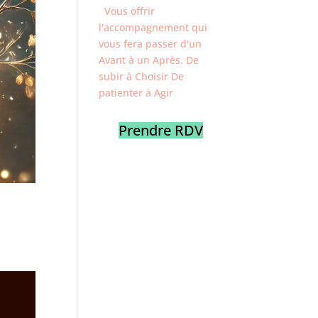
Vous offrir
l'accompagnement qui
vous fera passer d'un
Avant à un Après. De
subir à Choisir De
patienter à Agir
Prendre RDV