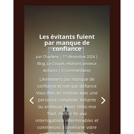
Les évitants fuient
par manque de
confiance
par
Charlène
|
17 décembre 2024
|
Blog
,
Le Couple
,
relations anxieux
évitants
| 0 Commentaires
L’évitement par manque de
confiance et non par défiance
Vous êtes en relation avec une
personne complexe, évitante
ou anxieuse ? Avec Dites-moi
Tout, mettez fin aux
interrogations interminables et
commencez à améliorer votre