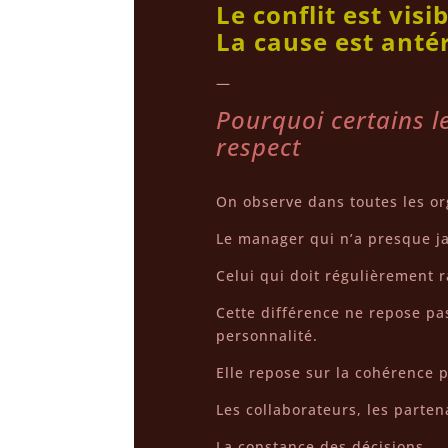
Le conflit est visib
La cause est anté
—
Pourquoi certains l
respect
On observe dans toutes les or
Le manager qui n’a presque j
Celui qui doit régulièrement r
Cette différence ne repose pa
personnalité.
Elle repose sur la cohérence 
Les collaborateurs, les parten
La constance des décisions