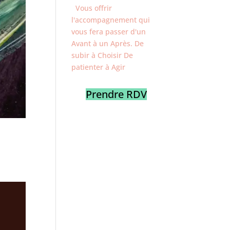
Vous offrir
l'accompagnement qui
vous fera passer d'un
Avant à un Après. De
subir à Choisir De
patienter à Agir
Prendre RDV