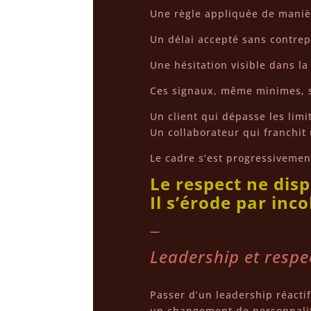
Une règle appliquée de maniè
Un délai accepté sans contrep
Une hésitation visible dans la
Ces signaux, même minimes, s
Un client qui dépasse les limi
Un collaborateur qui franchit
Le cadre s’est progressivemen
Le respect ne dis
Il s’érode par inc
—
Leadership et respec
Passer d’un leadership réactif
un changement de personnali