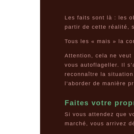
Les faits sont là : les o
partir de cette réalité,
Tous les « mais » la con
Attention, cela ne veut 
vous autoflageller. Il s
reconnaître la situatio
l’aborder de manière pr
Faites votre prop
Si vous attendez que v
marché, vous arrivez dé