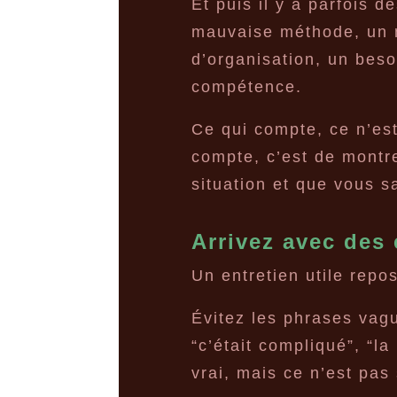
Et puis il y a parfois 
mauvaise méthode, un m
d’organisation, un be
compétence.
Ce qui compte, ce n’est
compte, c’est de montre
situation et que vous s
Arrivez avec des
Un entretien utile repo
Évitez les phrases vagu
“c’était compliqué”, “la
vrai, mais ce n’est pas 