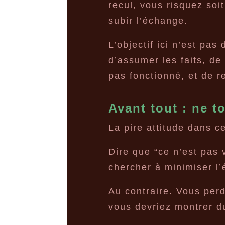
recul, vous risquez soit
subir l’échange.
L’objectif ici n’est pas
d’assumer les faits, de
pas fonctionné, et de re
Avant tout : ne t
La pire attitude dans ce
Dire que “ce n’est pas v
chercher à minimiser l’
Au contraire. Vous per
vous devriez montrer du 