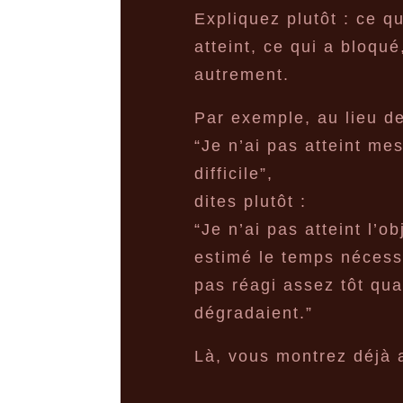
Expliquez plutôt : ce qu
atteint, ce qui a bloqué
autrement.
Par exemple, au lieu de
“Je n’ai pas atteint me
difficile”,
dites plutôt :
“Je n’ai pas atteint l’o
estimé le temps nécessa
pas réagi assez tôt qua
dégradaient.”
Là, vous montrez déjà a