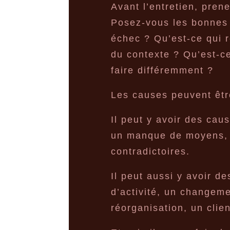
Avant l’entretien, prene
Posez-vous les bonnes q
échec ? Qu’est-ce qui r
du contexte ? Qu’est-ce
faire différemment ?
Les causes peuvent êtr
Il peut y avoir des caus
un manque de moyens, d
contradictoires.
Il peut aussi y avoir d
d’activité, un changem
réorganisation, un clie