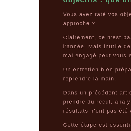
Vous avez raté vos obje
approche ?
Clairement, ce n’est pa
l’année. Mais inutile de
mal engagé peut vous e
Un entretien bien prépa
reprendre la main.
Dans un précédent artic
prendre du recul, analy
résultats n’ont pas été
Cette étape est essenti