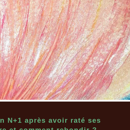
n N+1 après avoir raté ses
ire et comment rebondir ?