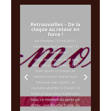
Retrouvailles – De la
claque au retour en
force !
par
Charlène
|
21 mai 2015
|
Développement personnel
| 0
Commentaires
Voilà, en gros un mois que
mon site a été piraté et c’est
donc après ce travail de
reconstruction que je vous
retrouve avec plaisir. Je
souhaite aborder à travers ce
billet ce que nous traversons
tous, ce moment où après un
échec, une douche froide, ou
une...