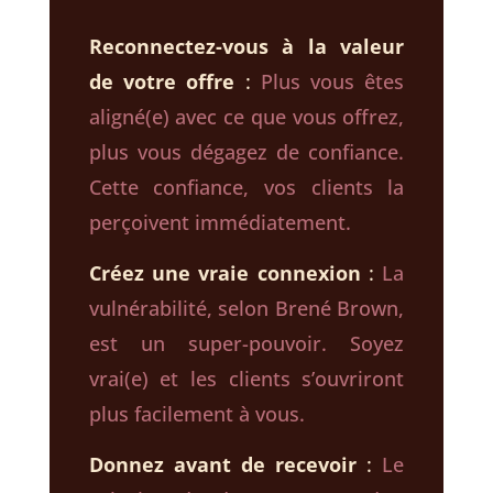
Reconnectez-vous à la valeur
de votre offre
:
Plus vous êtes
aligné(e) avec ce que vous offrez,
plus vous dégagez de confiance.
Cette confiance, vos clients la
perçoivent immédiatement.
Créez une vraie connexion
:
La
vulnérabilité, selon Brené Brown,
est un super-pouvoir. Soyez
vrai(e) et les clients s’ouvriront
plus facilement à vous.
Donnez avant de recevoir
:
Le