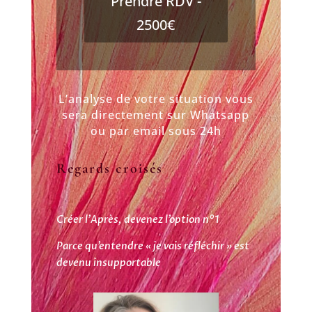
Prendre RDV -
2500€
L’analyse de votre situation vous
sera directement sur Whatsapp
ou par email sous 24h
Regards croisés
Créer l’Après, devenez l’option n°1
Parce qu’entendre « je vais réfléchir » est
devenu insupportable