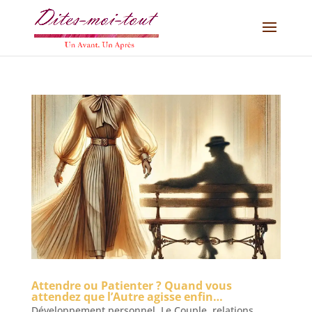
Attendre ou Patienter ? Quand vous
attendez que l’Autre agisse enfin…
Développement personnel
,
Le Couple
,
relations