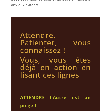
anxieux évitants
Attendre,
Patienter, vous
connaissez !
Vous, vous êtes
déjà en action en
lisant ces lignes
ATTENDRE l’Autre est un
piège !